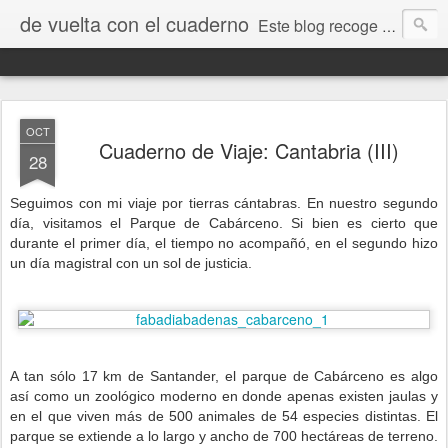
de vuelta con el cuaderno
Este blog recoge trabajos, fotos, opiniones y comentarios originados por dibujantes desde el I encuentro "De vuelta con el cuaderno" que tuvo lugar en Jaca en septiembre de 2009.
OCT
Cuaderno de Viaje: Cantabria (III)
28
Seguimos con mi viaje por tierras cántabras. En nuestro segundo
día, visitamos el Parque de Cabárceno. Si bien es cierto que
durante el primer día, el tiempo no acompañó, en el segundo hizo
un día magistral con un sol de justicia.
-
-
A tan sólo 17 km de Santander, el parque de Cabárceno es algo
así como un zoológico moderno en donde apenas existen jaulas y
en el que viven más de 500 animales de 54 especies distintas. El
parque se extiende a lo largo y ancho de 700 hectáreas de terreno.