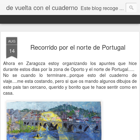
de vuelta con el cuaderno
Este blog recoge trabajos, fotos, opiniones y comentarios originados por dibujantes desde el I encuentro "De vuelta con el cuaderno" que tuvo lugar en Jaca en septiembre de 2009.
AUG
Recorrido por el norte de Portugal
14
Ahora en Zaragoza estoy organizando los apuntes que hice
durante estos dias por la zona de Oporto y el norte de Portugal.....
No se cuando lo terminare...porque esto del cuaderno de
viaje....me esta costando, pero si que os mando algunos dibujos de
este pais tan cercano, querido y bonito que te hace sentir como en
casa.