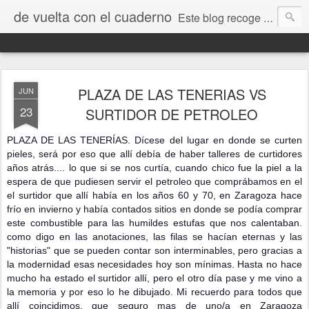
de vuelta con el cuaderno
Este blog recoge trabajos, fotos, opiniones y comentarios originados por dibujantes desde el I encuentro "De vuelta con el cuaderno" que tuvo lugar en Jaca en septiembre de 2009.
PLAZA DE LAS TENERIAS VS
JUN
23
SURTIDOR DE PETROLEO
PLAZA DE LAS TENERÍAS. Dícese del lugar en donde se curten
pieles, será por eso que allí debía de haber talleres de curtidores
años atrás.... lo que si se nos curtía, cuando chico fue la piel a la
espera de que pudiesen servir el petroleo que comprábamos en el
el surtidor que allí había en los años 60 y 70, en Zaragoza hace
frío en invierno y había contados sitios en donde se podía comprar
este combustible para las humildes estufas que nos calentaban.
como digo en las anota
ciones, las filas se hacían eternas y las
"historias" que se pueden contar son interminables, pero gracias a
la modernidad esas necesidades hoy son mínimas. Hasta no hace
mucho ha estado el surtidor allí, pero el otro día pase y me vino a
la memoria y por eso lo he dibujado. Mi recuerdo para todos que
allí coincidimos, que seguro mas de uno/a en Zaragoza