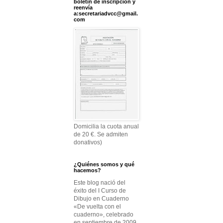
boletín de inscripción y
reenvía
a:secretariadvcc@gmail.
com
Domicilia la cuota anual
de 20 €. Se admiten
donativos)
¿Quiénes somos y qué
hacemos?
Este blog nació del
éxito del I Curso de
Dibujo en Cuaderno
«De vuelta con el
cuaderno», celebrado
en septiembre de 2009