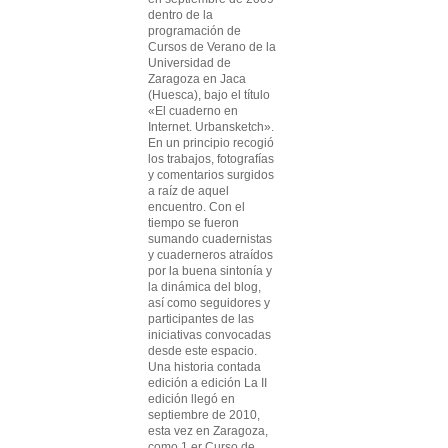
dentro de la
programación de
Cursos de Verano de la
Universidad de
Zaragoza en Jaca
(Huesca), bajo el título
«El cuaderno en
Internet. Urbansketch».
En un principio recogió
los trabajos, fotografías
y comentarios surgidos
a raíz de aquel
encuentro. Con el
tiempo se fueron
sumando cuadernistas
y cuaderneros atraídos
por la buena sintonía y
la dinámica del blog,
así como seguidores y
participantes de las
iniciativas convocadas
desde este espacio.
Una historia contada
edición a edición La II
edición llegó en
septiembre de 2010,
esta vez en Zaragoza,
como 1.er Curso de