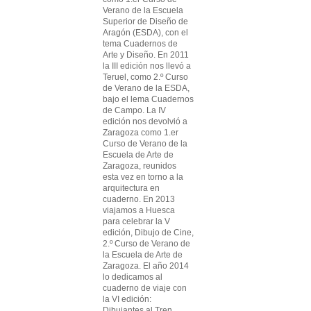
Verano de la Escuela
Superior de Diseño de
Aragón (ESDA), con el
tema Cuadernos de
Arte y Diseño. En 2011
la III edición nos llevó a
Teruel, como 2.º Curso
de Verano de la ESDA,
bajo el lema Cuadernos
de Campo. La IV
edición nos devolvió a
Zaragoza como 1.er
Curso de Verano de la
Escuela de Arte de
Zaragoza, reunidos
esta vez en torno a la
arquitectura en
cuaderno. En 2013
viajamos a Huesca
para celebrar la V
edición, Dibujo de Cine,
2.º Curso de Verano de
la Escuela de Arte de
Zaragoza. El año 2014
lo dedicamos al
cuaderno de viaje con
la VI edición:
Dibujantes al Tren.