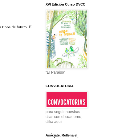
XVI Edición Curso DVCC
 tipos de futuro. El
"El Paraíso"
CONVOCATORIA
para seguir nuestras
citas con el cuaderno,
clika aquí
Asóciate. Rellena el