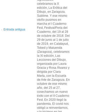
celebramos la X
edición, La Erótica del
Dibujo, en Zaragoza.
Sublime. Y ese mismo
otoño pusimos en
marcha el I Cuaderno
Fest, Festival/Feria del
Entrada antigua
Cuaderno, del 19 al 28
de octubre de 2018. Del
29 de junio al 1 de julio
de 2019, en Calatayud,
Tobed y Maluenda
(Zaragoza), celebramos
la XI edición, Las
Lecciones del Dibujo,
organizada por Laura
Gracia y Rosa Álvarez y
dirigida por Clara
Marta, con la Escuela
de Arte de Zaragoza. En
octubre de ese mismo
año, del 25 al 27,
cosechamos un nuevo
éxito con el II Cuaderno
Fest. En 2020 llegó la
pandemia. El covid nos
obligó a reinventarnos,
y lo hicimos en las