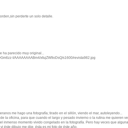
rden,sin perderte un solo detalle.
e ha parecido muy original...
wDGm6zz-I/AAAAAAAABm4/xfujZW9oDsQ/s1600/revista982.jpg
ranos me hago una fotografía; tirado en el sillón, viendo el mar, autoleyendo...
 de la oficina, para que cuando el largo y pesado invierno o la rutina me quieren v
 el inmenso momento vivido congelado en la fotografía. Pero hay veces que alguna
i éste dibujo me dije, ésta es mi foto de éste año.