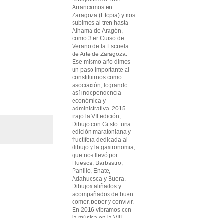
Arrancamos en
Zaragoza (Etopia) y nos
subimos al tren hasta
Alhama de Aragón,
como 3.er Curso de
Verano de la Escuela
de Arte de Zaragoza.
Ese mismo año dimos
un paso importante al
constituirnos como
asociación, logrando
así independencia
económica y
administrativa. 2015
trajo la VII edición,
Dibujo con Gusto: una
edición maratoniana y
fructífera dedicada al
dibujo y la gastronomía,
que nos llevó por
Huesca, Barbastro,
Panillo, Enate,
Adahuesca y Buera.
Dibujos aliñados y
acompañados de buen
comer, beber y convivir.
En 2016 vibramos con
la música en la VIII