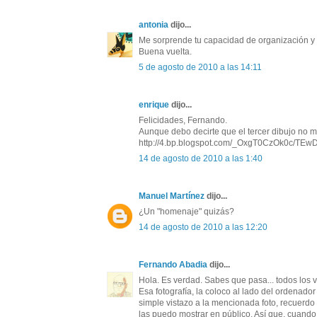
antonia
dijo...
Me sorprende tu capacidad de organización y o
Buena vuelta.
5 de agosto de 2010 a las 14:11
enrique
dijo...
Felicidades, Fernando.
Aunque debo decirte que el tercer dibujo no m
http://4.bp.blogspot.com/_OxgT0CzOk0c/TE
14 de agosto de 2010 a las 1:40
Manuel Martínez
dijo...
¿Un "homenaje" quizás?
14 de agosto de 2010 a las 12:20
Fernando Abadia
dijo...
Hola. Es verdad. Sabes que pasa... todos los ve
Esa fotografía, la coloco al lado del ordenador
simple vistazo a la mencionada foto, recuerdo
las puedo mostrar en público. Así que, cuando v