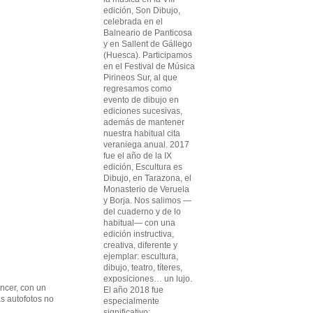
edición, Son Dibujo,
celebrada en el
Balneario de Panticosa
y en Sallent de Gállego
(Huesca). Participamos
en el Festival de Música
Pirineos Sur, al que
regresamos como
evento de dibujo en
ediciones sucesivas,
además de mantener
nuestra habitual cita
veraniega anual. 2017
fue el año de la IX
edición, Escultura es
Dibujo, en Tarazona, el
Monasterio de Veruela
y Borja. Nos salimos —
del cuaderno y de lo
habitual— con una
edición instructiva,
creativa, diferente y
ejemplar: escultura,
dibujo, teatro, títeres,
exposiciones… un lujo.
encer, con un
El año 2018 fue
s autofotos no
especialmente
significativo: